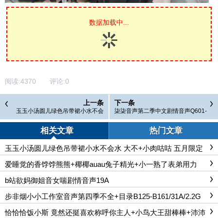
数据加载中...
阅读:
4370
评论:
0
上一条
下一条
玉玉小汤圆儿绿色吊带裙小水不会
柒柒音声第二季中文剧情音声Q601-
水 大不+小肉咕咕 五月限定
Q700/74A/4.51G
相关文章
热门文章
玉玉小汤圆儿绿色吊带裙小水不会水 大不+小肉咕咕 五月限定
爱睡觉的香饽饽熊熊+椰椰auau兔子精光+小一熟了表弟用力
+小肉咕咕
b站欲妈御姐音女喘剧情音声19A
步非烟小小工作室音声第四季不全+目录B125-B161/31A/2.2G
恰恰恰饭小斯 竟然还挺喜欢称呼你主人+小鸟大王甜棒棒+沛沛