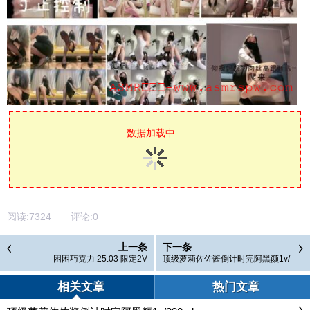
数据加载中...
阅读:
7324
评论:
0
上一条
下一条
困困巧克力 25.03 限定2V
顶级萝莉佐佐酱倒计时完阿黑颜1v/
390mb
相关文章
热门文章