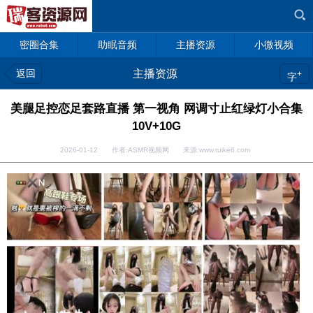
密圈合集
助眠音频
主播资源
小微视频
返回
主播资源
+
字
美腿足控恋足套路直播 第一视角 网调寸止红绿灯小合集
10V+10G
2026-01-12 作者:ASMR视频网 来源:www.ruike6.com