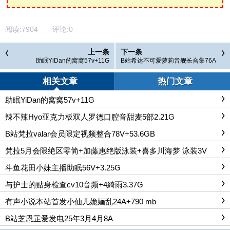
阅读:
7904
评论:
0
上一条
下一条
助眠YiDan的窝窝57v+11G
B站希达不可爱萝莉音舰长合集76A
相关文章
热门文章
助眠YiDan的窝窝57v+11G
辣不辣Hyo亚克力板双人罗德口腔音甜麦5部2.21G
B站梵拉valar会员限定视频整合78V+53.6GB
梵拉5月会限绝区零简+加藤惠绝版泳装+喜多川海梦 泳装3V
斗鱼花田小妹主播助眠56V+3.25G
与护士的贴身检查cv10音频+4綺雨3.37G
有声小说本站首发小仙儿姽婳乱24A+790 mb
B站芝恩㱏爱发电25年3月4月8A