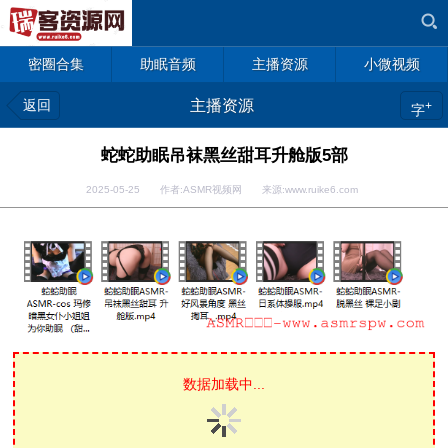
密圈合集
助眠音频
主播资源
小微视频
返回
主播资源
+
字
蛇蛇助眠吊袜黑丝甜耳升舱版5部
2025-05-25 作者:ASMR视频网 来源:www.ruike6.com
数据加载中...