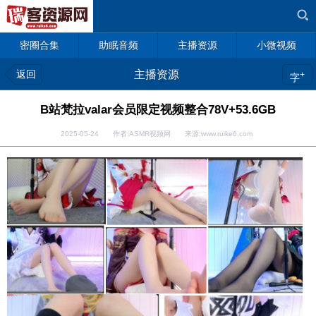
密圈合集
助眠音频
主播资源
小微视频
返回
主播资源
+
字
B站梵拉valar会员限定视频整合78V+53.6GB
2025-05-24 作者:ASMR视频网 来源:www.ruike6.com