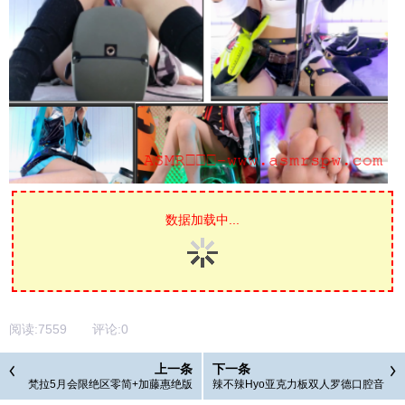
数据加载中...
阅读:
7559
评论:
0
上一条
下一条
梵拉5月会限绝区零简+加藤惠绝版
辣不辣Hyo亚克力板双人罗德口腔音
泳装+喜多川海梦 泳装3V
甜麦5部2.21G