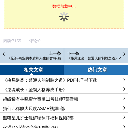
数据加载中...
阅读:
7155
评论:
0
上一条
下一条
《见识-商业的本质和人生的智慧-精
《格局逆袭：普通人的制胜之道》P
美版》PDF电子书下载
DF电子书下载
相关文章
热门文章
《格局逆袭：普通人的制胜之道》PDF电子书下载
《逆境成长：坚韧人格养成手册》
超级稀有林晓蜜付费版11号技师7部音频
猫仙儿稀缺大尺度ASMR视频5部
熊猫星儿护士服娇喘舔耳福利视频3部
火猫TV小滴滴合集10部8.76G