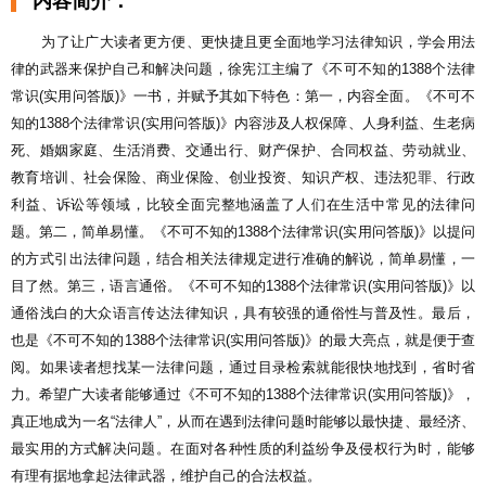
内容简介：
为了让广大读者更方便、更快捷且更全面地学习法律知识，学会用法
律的武器来保护自己和解决问题，徐宪江主编了《不可不知的1388个法律
常识(实用问答版)》一书，并赋予其如下特色：第一，内容全面。《不可不
知的1388个法律常识(实用问答版)》内容涉及人权保障、人身利益、生老病
死、婚姻家庭、生活消费、交通出行、财产保护、合同权益、劳动就业、
教育培训、社会保险、商业保险、创业投资、知识产权、违法犯罪、行政
利益、诉讼等领域，比较全面完整地涵盖了人们在生活中常见的法律问
题。第二，简单易懂。《不可不知的1388个法律常识(实用问答版)》以提问
的方式引出法律问题，结合相关法律规定进行准确的解说，简单易懂，一
目了然。第三，语言通俗。《不可不知的1388个法律常识(实用问答版)》以
通俗浅白的大众语言传达法律知识，具有较强的通俗性与普及性。最后，
也是《不可不知的1388个法律常识(实用问答版)》的最大亮点，就是便于查
阅。如果读者想找某一法律问题，通过目录检索就能很快地找到，省时省
力。希望广大读者能够通过《不可不知的1388个法律常识(实用问答版)》，
真正地成为一名“法律人”，从而在遇到法律问题时能够以最快捷、最经济、
最实用的方式解决问题。在面对各种性质的利益纷争及侵权行为时，能够
有理有据地拿起法律武器，维护自己的合法权益。