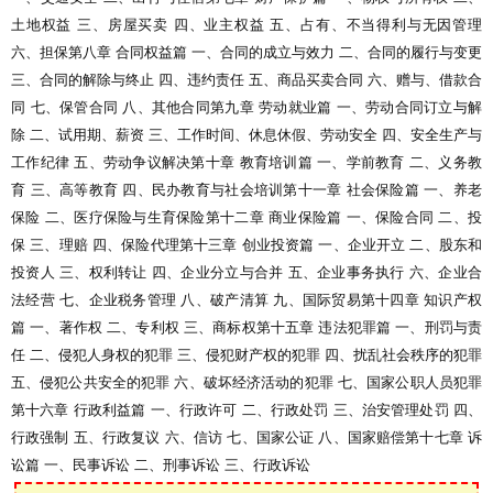
土地权益 三、房屋买卖 四、业主权益 五、占有、不当得利与无因管理
六、担保第八章 合同权益篇 一、合同的成立与效力 二、合同的履行与变更
三、合同的解除与终止 四、违约责任 五、商品买卖合同 六、赠与、借款合
同 七、保管合同 八、其他合同第九章 劳动就业篇 一、劳动合同订立与解
除 二、试用期、薪资 三、工作时间、休息休假、劳动安全 四、安全生产与
工作纪律 五、劳动争议解决第十章 教育培训篇 一、学前教育 二、义务教
育 三、高等教育 四、民办教育与社会培训第十一章 社会保险篇 一、养老
保险 二、医疗保险与生育保险第十二章 商业保险篇 一、保险合同 二、投
保 三、理赔 四、保险代理第十三章 创业投资篇 一、企业开立 二、股东和
投资人 三、权利转让 四、企业分立与合并 五、企业事务执行 六、企业合
法经营 七、企业税务管理 八、破产清算 九、国际贸易第十四章 知识产权
篇 一、著作权 二、专利权 三、商标权第十五章 违法犯罪篇 一、刑罚与责
任 二、侵犯人身权的犯罪 三、侵犯财产权的犯罪 四、扰乱社会秩序的犯罪
五、侵犯公共安全的犯罪 六、破坏经济活动的犯罪 七、国家公职人员犯罪
第十六章 行政利益篇 一、行政许可 二、行政处罚 三、治安管理处罚 四、
行政强制 五、行政复议 六、信访 七、国家公证 八、国家赔偿第十七章 诉
讼篇 一、民事诉讼 二、刑事诉讼 三、行政诉讼