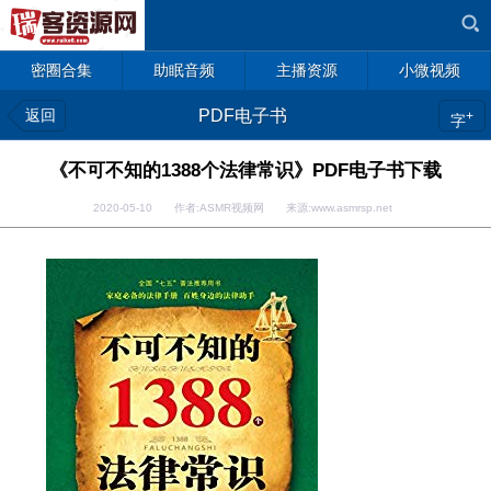
密圈合集
助眠音频
主播资源
小微视频
返回
PDF电子书
+
字
《不可不知的1388个法律常识》PDF电子书下载
2020-05-10 作者:ASMR视频网 来源:www.asmrsp.net