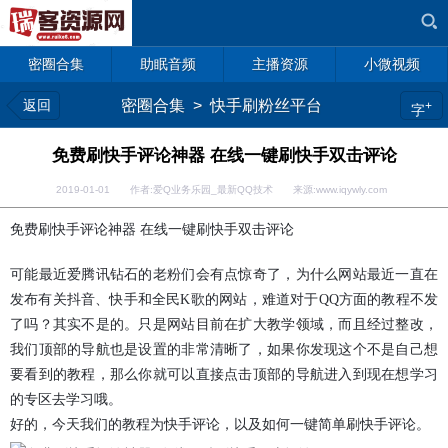
密圈合集
助眠音频
主播资源
小微视频
返回
密圈合集
>
快手刷粉丝平台
+
字
免费刷快手评论神器 在线一键刷快手双击评论
2019-01-01 作者:爱Q业务乐园_最新QQ技术 来源:www.iqywly.com
免费刷快手评论神器 在线一键刷快手双击评论
可能最近爱腾讯钻石的老粉们会有点惊奇了，为什么网站最近一直在
发布有关抖音、快手和全民K歌的网站，难道对于QQ方面的教程不发
了吗？其实不是的。只是网站目前在扩大教学领域，而且经过整改，
我们顶部的导航也是设置的非常清晰了，如果你发现这个不是自己想
要看到的教程，那么你就可以直接点击顶部的导航进入到现在想学习
的专区去学习哦。
好的，今天我们的教程为快手评论，以及如何一键简单刷快手评论。